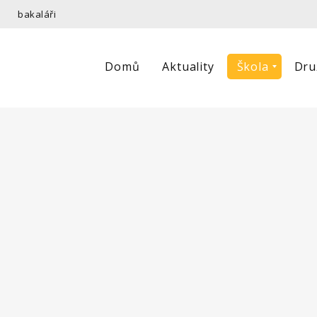
bakaláři
Domů
Aktuality
Škola
Dru