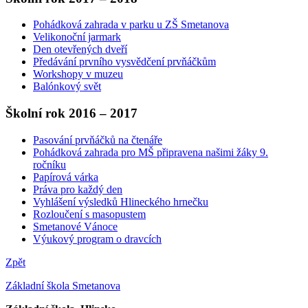
Pohádková zahrada v parku u ZŠ Smetanova
Velikonoční jarmark
Den otevřených dveří
Předávání prvního vysvědčení prvňáčkům
Workshopy v muzeu
Balónkový svět
Školní rok 2016 – 2017
Pasování prvňáčků na čtenáře
Pohádková zahrada pro MŠ připravena našimi žáky 9.
ročníku
Papírová várka
Práva pro každý den
Vyhlášení výsledků Hlineckého hrnečku
Rozloučení s masopustem
Smetanové Vánoce
Výukový program o dravcích
Zpět
Základní škola Smetanova