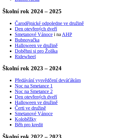
Školní rok 2024 – 2025
Čarodějnické odpoledne ve družině
Den otevřených dveří
Smetanové Vánoce
i na
AHP
Bubnovačka
Halloween ve družině
Doběhni si pro Žolíka
Ridewheel
Školní rok 2023 – 2024
Předávání vysvědčení deváťákům
Noc na Smetance 1
Noc na Smetance 2
Den otevřených dveří
Halloween ve družině
Čerti ve družině
Smetanové Vánoce
Koloběžky
Běh pro kredit
Školní rok 2022 – 2023