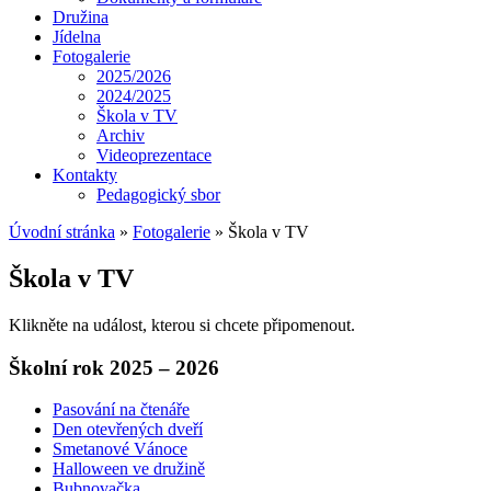
Družina
Jídelna
Fotogalerie
2025/2026
2024/2025
Škola v TV
Archiv
Videoprezentace
Kontakty
Pedagogický sbor
Úvodní stránka
»
Fotogalerie
»
Škola v TV
Škola v TV
Klikněte na událost, kterou si chcete připomenout.
Školní rok 2025 – 2026
Pasování na čtenáře
Den otevřených dveří
Smetanové Vánoce
Halloween ve družině
Bubnovačka