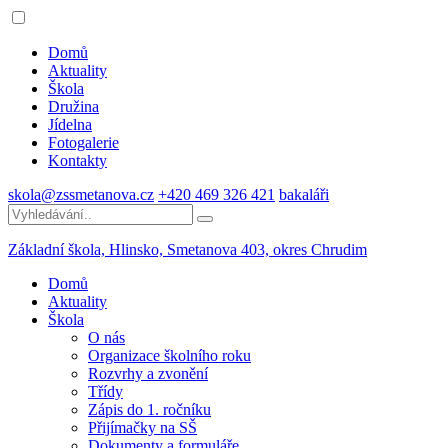
Domů
Aktuality
Škola
Družina
Jídelna
Fotogalerie
Kontakty
skola@zssmetanova.cz
+420 469 326 421
bakaláři
Základní škola, Hlinsko,
Smetanova 403, okres Chrudim
Domů
Aktuality
Škola
O nás
Organizace školního roku
Rozvrhy a zvonění
Třídy
Zápis do 1. ročníku
Přijímačky na SŠ
Dokumenty a formuláře