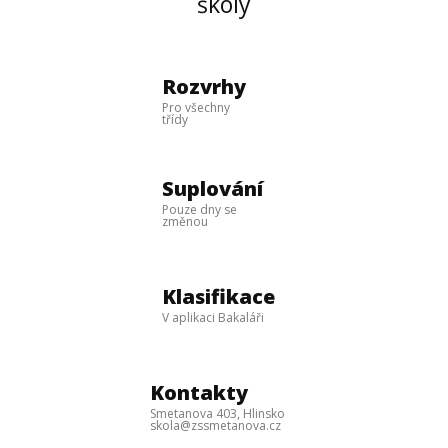
školy
Rozvrhy
Pro všechny
třídy
Suplování
Pouze dny se
změnou
Klasifikace
V aplikaci Bakaláři
Kontakty
Smetanova 403, Hlinsko
skola@zssmetanova.cz