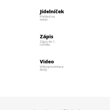
Jídelníček
Přehled na
měsíc
Zápis
Zápis do 1.
ročníku
Video
Videoprezentace
školy