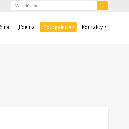
žina
Jídelna
Fotogalerie
Kontakty