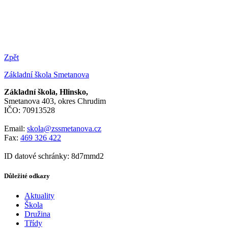
Zpět
Základní škola Smetanova
Základní škola, Hlinsko,
Smetanova 403, okres Chrudim
IČO: 70913528
Email:
skola@zssmetanova.cz
Fax:
469 326 422
ID datové schránky: 8d7mmd2
Důležité odkazy
Aktuality
Škola
Družina
Třídy