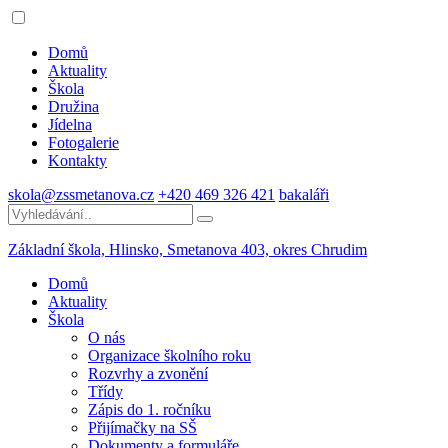
Domů
Aktuality
Škola
Družina
Jídelna
Fotogalerie
Kontakty
skola@zssmetanova.cz
+420 469 326 421
bakaláři
Základní škola, Hlinsko,
Smetanova 403, okres Chrudim
Domů
Aktuality
Škola
O nás
Organizace školního roku
Rozvrhy a zvonění
Třídy
Zápis do 1. ročníku
Přijímačky na SŠ
Dokumenty a formuláře