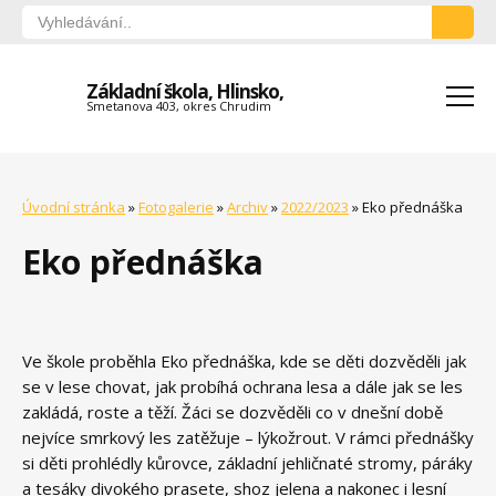
Základní škola, Hlinsko,
Smetanova 403, okres Chrudim
Úvodní stránka
»
Fotogalerie
»
Archiv
»
2022/2023
»
Eko přednáška
Eko přednáška
Ve škole proběhla Eko přednáška, kde se děti dozvěděli jak
se v lese chovat, jak probíhá ochrana lesa a dále jak se les
zakládá, roste a těží. Žáci se dozvěděli co v dnešní době
nejvíce smrkový les zatěžuje – lýkožrout. V rámci přednášky
si děti prohlédly kůrovce, základní jehličnaté stromy, páráky
a tesáky divokého prasete, shoz jelena a nakonec i lesní