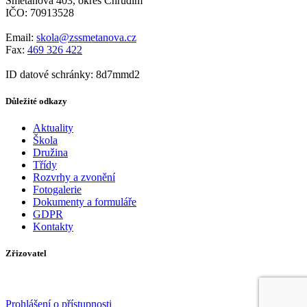
Smetanova 403, okres Chrudim
IČO: 70913528
Email:
skola@zssmetanova.cz
Fax:
469 326 422
ID datové schránky: 8d7mmd2
Důležité odkazy
Aktuality
Škola
Družina
Třídy
Rozvrhy a zvonění
Fotogalerie
Dokumenty a formuláře
GDPR
Kontakty
Zřizovatel
Prohlášení o přístupnosti