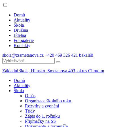
Domů
Aktuality
Škola
Družina
Jídelna
Fotogalerie
Kontakty
skola@zssmetanova.cz
+420 469 326 421
bakaláři
Základní škola, Hlinsko,
Smetanova 403, okres Chrudim
Domů
Aktuality
Škola
O nás
Organizace školního roku
Rozvrhy a zvonění
Třídy
Zápis do 1. ročníku
Přijímačky na SŠ
Dokumenty a formuláře