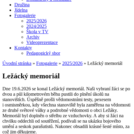
Družina
Jídelna
Fotogalerie
2025/2026
2024/2025
Škola v TV
Archiv
Videoprezentace
Kontakty
Pedagogický sbor
Úvodní stránka
»
Fotogalerie
»
2025/2026
»
Ležácký memoriál
Ležácký memoriál
Dne 19.6.2026 se konal Ležácký memoriál. Naši vybraní žáci se po
dvou a půl kilometrovém běhu pustili do plnění úkolů na
stanovištích. Úspěšně prošli vědomostními testy, pexesem
i osmisměrkou, kdy všechna stanoviště byla zaměřena na vědomosti
ze druhé světové války a podrobné vědomosti o obci Ležáky.
Memoriál byl doplněn o střelbu ze vzduchovky. A aby si žáci na
chvilku oddechli od soutěžení, podívali se na ukázku bojového
umění a seskok parašutistů. Nakonec obsadili krásné šesté místo, za
což jim děkujeme.