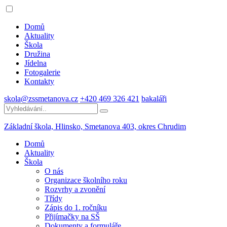
Domů
Aktuality
Škola
Družina
Jídelna
Fotogalerie
Kontakty
skola@zssmetanova.cz
+420 469 326 421
bakaláři
Základní škola, Hlinsko,
Smetanova 403, okres Chrudim
Domů
Aktuality
Škola
O nás
Organizace školního roku
Rozvrhy a zvonění
Třídy
Zápis do 1. ročníku
Přijímačky na SŠ
Dokumenty a formuláře