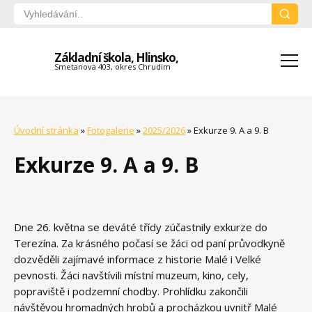
Základní škola, Hlinsko,
Smetanova 403, okres Chrudim
Úvodní stránka
»
Fotogalerie
»
2025/2026
»
Exkurze 9. A a 9. B
Exkurze 9. A a 9. B
Dne 26. května se deváté třídy zúčastnily exkurze do
Terezína. Za krásného počasí se žáci od paní průvodkyně
dozvěděli zajímavé informace z historie Malé i Velké
pevnosti. Žáci navštívili místní muzeum, kino, cely,
popraviště i podzemní chodby. Prohlídku zakončili
návštěvou hromadných hrobů a procházkou uvnitř Malé