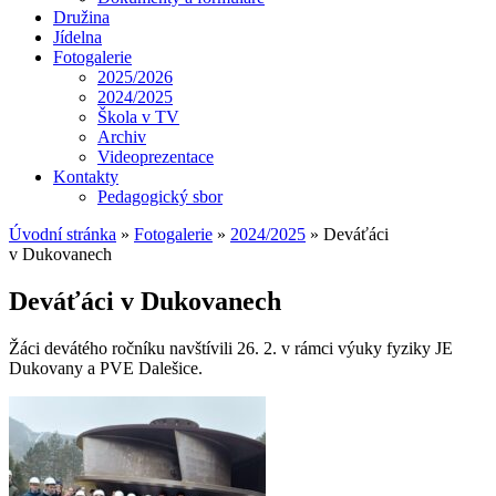
Družina
Jídelna
Fotogalerie
2025/2026
2024/2025
Škola v TV
Archiv
Videoprezentace
Kontakty
Pedagogický sbor
Úvodní stránka
»
Fotogalerie
»
2024/2025
»
Deváťáci
v Dukovanech
Deváťáci v Dukovanech
Žáci devátého ročníku navštívili 26. 2. v rámci výuky fyziky JE
Dukovany a PVE Dalešice.