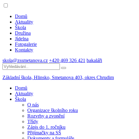
Domů
Aktuality
Škola
Družina
Jídelna
Fotogalerie
Kontakty
skola@zssmetanova.cz
+420 469 326 421
bakaláři
Základní škola, Hlinsko,
Smetanova 403, okres Chrudim
Domů
Aktuality
Škola
O nás
Organizace školního roku
Rozvrhy a zvonění
Třídy
Zápis do 1. ročníku
Přijímačky na SŠ
Dokumenty a formuláře