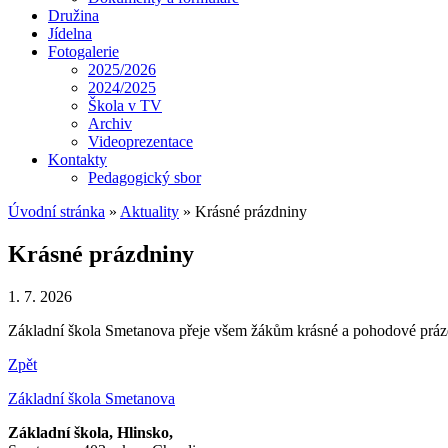
Družina
Jídelna
Fotogalerie
2025/2026
2024/2025
Škola v TV
Archiv
Videoprezentace
Kontakty
Pedagogický sbor
Úvodní stránka
»
Aktuality
»
Krásné prázdniny
Krásné prázdniny
1. 7. 2026
Základní škola Smetanova přeje všem žákům krásné a pohodové prázd
Zpět
Základní škola Smetanova
Základní škola, Hlinsko,