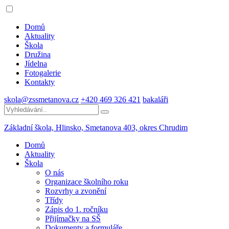
Domů
Aktuality
Škola
Družina
Jídelna
Fotogalerie
Kontakty
skola@zssmetanova.cz
+420 469 326 421
bakaláři
Základní škola, Hlinsko,
Smetanova 403, okres Chrudim
Domů
Aktuality
Škola
O nás
Organizace školního roku
Rozvrhy a zvonění
Třídy
Zápis do 1. ročníku
Přijímačky na SŠ
Dokumenty a formuláře