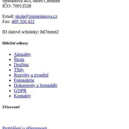
Smetanova 403, okres Chrudim
IČO: 70913528
Email:
skola@zssmetanova.cz
Fax:
469 326 422
ID datové schránky: 8d7mmd2
Důležité odkazy
Aktuality
Škola
Družina
Třídy
Rozvrhy a zvonění
Fotogalerie
Dokumenty a formuláře
GDPR
Kontakty
Zřizovatel
Prohlášení o přístupnosti