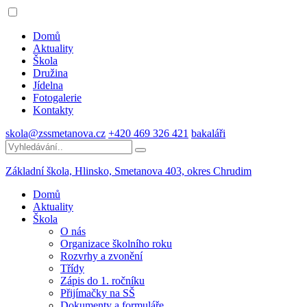
Domů
Aktuality
Škola
Družina
Jídelna
Fotogalerie
Kontakty
skola@zssmetanova.cz
+420 469 326 421
bakaláři
Základní škola, Hlinsko,
Smetanova 403, okres Chrudim
Domů
Aktuality
Škola
O nás
Organizace školního roku
Rozvrhy a zvonění
Třídy
Zápis do 1. ročníku
Přijímačky na SŠ
Dokumenty a formuláře