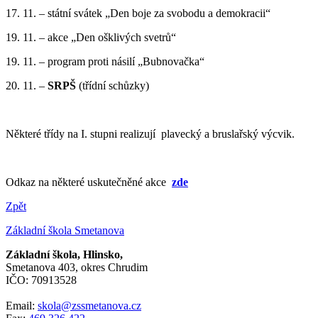
17. 11. – státní svátek „Den boje za svobodu a demokracii“
19. 11. – akce „Den ošklivých svetrů“
19. 11. – program proti násilí „Bubnovačka“
20. 11. –
SRPŠ
(třídní schůzky)
Některé třídy na I. stupni realizují plavecký a bruslařský výcvik.
Odkaz na některé uskutečněné akce
zde
Zpět
Základní škola Smetanova
Základní škola, Hlinsko,
Smetanova 403, okres Chrudim
IČO: 70913528
Email:
skola@zssmetanova.cz